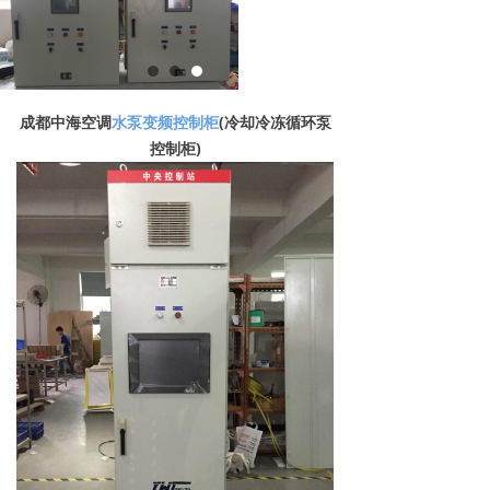
成都中海空调
水泵变频控制柜
(冷却冷冻循环泵
控制柜)